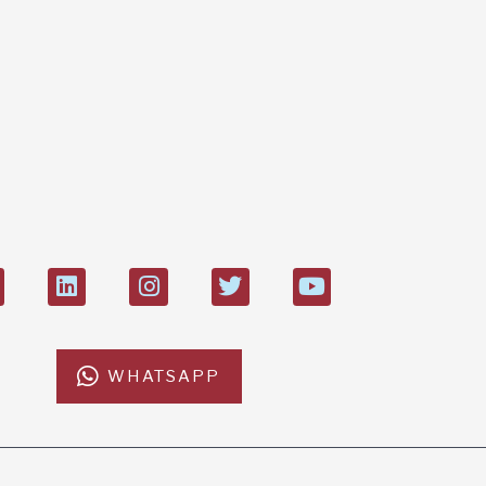
L'Af
IT8
Boll
274
di 21.000
WHATSAPP