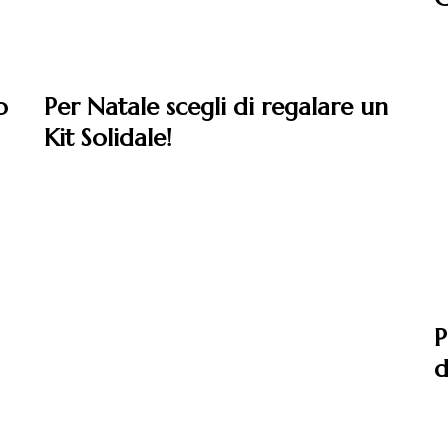
Leggi
o
Per Natale scegli di regalare un
Kit Solidale!
P
d