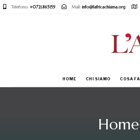
Telefono:
+0721.865159
Mail:
info@lafricachiama.org
Type and hit enter
HOME
CHI SIAMO
COSA F
Home