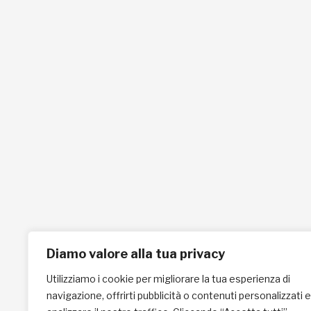
L'AFRICACHIAMA
SOSTIENICI
Mission
Donazione
Kenya
5x1000
Tanzania
Lasciti Testamentari
Zambia
Sostegno a Distanza
News & Eventi
Regali Solidali
Diamo valore alla tua privacy
Utilizziamo i cookie per migliorare la tua esperienza di
navigazione, offrirti pubblicità o contenuti personalizzati e