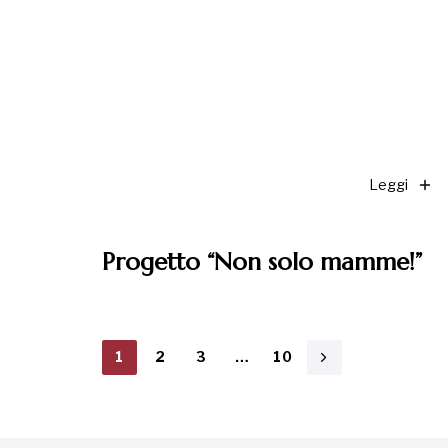
Leggi
Progetto “Non solo mamme!”
1
2
3
…
10