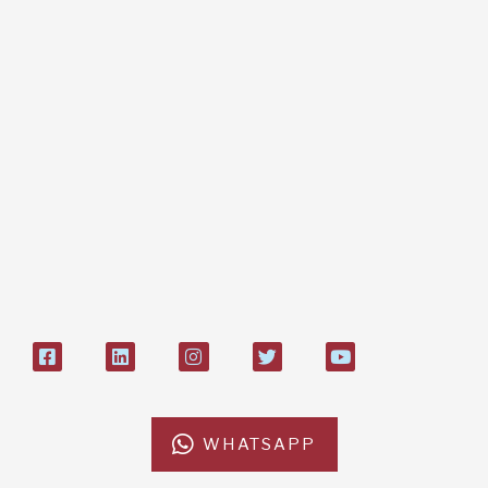
Dona online con carta di credito,
paypal, bonifico
Bonifico bancario:
L'Africa Chiama ODV
IT84P085 1924303000000026897
Bollettino postale sul conto n°
27408053
WHATSAPP