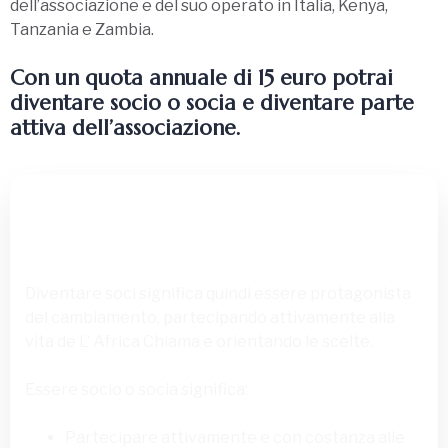
dell’associazione e del suo operato in Italia, Kenya,
Tanzania e Zambia.
Con un quota annuale di 15 euro potrai
diventare socio o socia e diventare parte
attiva dell’associazione.
L’organo principale de L’ Africa Chiama:
l’Assemblea dei soci
Diventare soci significa quindi essere protagonista
del cambiamento, partecipando attivamente alla
vita de L’ Africa Chiama e orientando le scelte.
Essere socio o socia significa:
Partecipare attivamente e con costanza alle