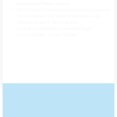
iniziative dell’associazione;
Partecipare all’assemblea dei soci (in presenza
o da remoto) che si tiene almeno due volte
all’anno ed avere diritto di voto;
Essere promotore o promotrice degli
interventi de L’ Africa Chiama.