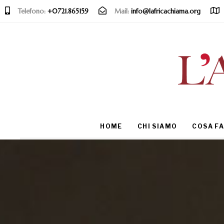
Telefono:
+0721.865159
Mail:
info@lafricachiama.org
Type and hit enter
HOME
CHI SIAMO
COSA F