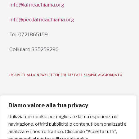
info@lafricachiama.org
info@pec.lafricachiama.org
Tel. 0721865159
Cellulare 335258290
ISCRIVITI ALLA NEWSLETTER PER RESTARE SEMPRE AGGIORNATO
ISCRIVITI ORA
Diamo valore alla tua privacy
Utilizziamo i cookie per migliorare la tua esperienza di
navigazione, offrirti pubblicità o contenuti personalizzati e
INFORMAZIONI SULLA PRIVACY
analizzare il nostro traffico. Cliccando “Accetta tutti”,
acconsenti al nostro utilizzo dei cookie.
English / USD