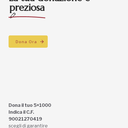
preziosa
Dona Ora
Dona il tuo 5×1000
Indica il C.F.
90021270419
scegli di garantire