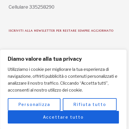
Cellulare 335258290
ISCRIVITI ALLA NEWSLETTER PER RESTARE SEMPRE AGGIORNATO
ISCRIVITI ORA
Diamo valore alla tua privacy
Utilizziamo i cookie per migliorare la tua esperienza di
navigazione, offrirti pubblicità o contenuti personalizzati e
INFORMAZIONI SULLA PRIVACY
analizzare il nostro traffico. Cliccando “Accetta tutti”,
acconsenti al nostro utilizzo dei cookie.
English / USD
© Copyright 2025 L'Africa Chiama ODV All rights reserved
Personalizza
Rifiuta tutto
-
made by I-IMAGE
Accettare tutto