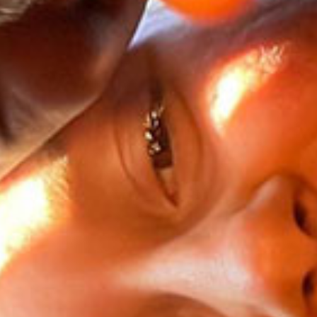
E DI
ATO IN
A