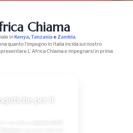
Africa Chiama
nale in
Kenya
,
Tanzania
e
Zambia
.
a quanto l’impegno in Italia incida sul nostro
rappresentare L’ Africa Chiama e impegnarsi in prima
gistiche per il
tri varia da un
minimo di 10
ettimane
e va concordata ed