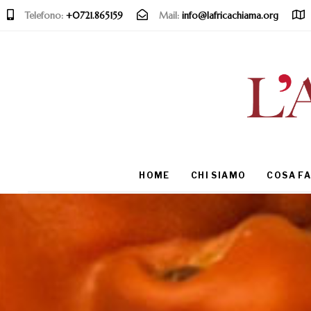
Telefono:
+0721.865159
Mail:
info@lafricachiama.org
Type and hit enter
HOME
CHI SIAMO
COSA F