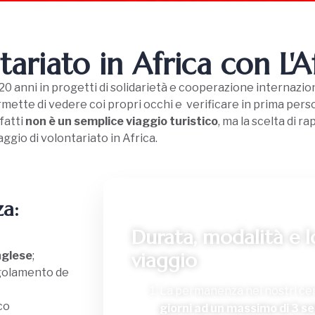
tariato in Africa con L'
0 anni in progetti di solidarietà e cooperazione internazio
ette di vedere coi propri occhi e verificare in prima person
fatti
non è un semplice viaggio turistico
, ma la scelta di 
aggio di volontariato in Africa.
za:
Durata, modalità e lo
viaggio
nglese
;
egolamento de
La permanenza nei nostri cen
co
giorni ad un massimo di 3 s