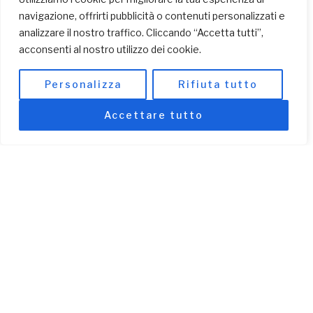
navigazione, offrirti pubblicità o contenuti personalizzati e
analizzare il nostro traffico. Cliccando “Accetta tutti”,
2009
acconsenti al nostro utilizzo dei cookie.
Personalizza
Rifiuta tutto
2010
Accettare tutto
2011
2012
Il 3 Dicembre viene aperto ad Iringa il centro diurno
Sambamba, rivolto a bambini con disabilità ed alle loro
famiglie. A Lusaka viene inaugurata la Scuola
Superiore Shalom, mentre a Nairobi viene avviato un