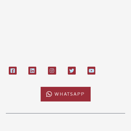
Bonifico bancario:
L'Africa Chiama ODV
IT84P085 1924303000000026897
Bollettino postale sul conto n°
27408053
WHATSAPP