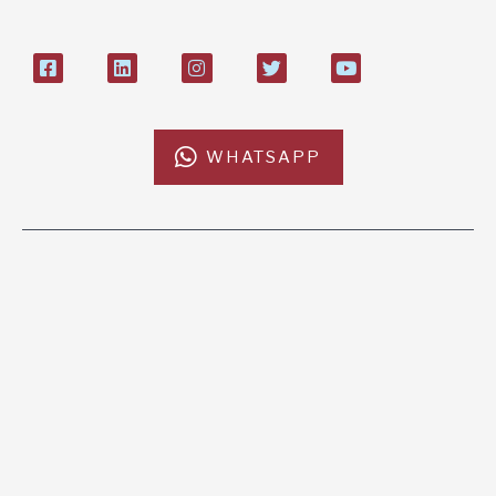
WHATSAPP
L'AFRICACHIAMA
SOSTIENICI
Mission
Donazione
Kenya
5x1000
Tanzania
Lasciti Testamentari