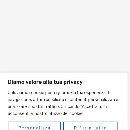
info@pec.lafricachiama.org
Tel. 0721865159
Cellulare 335258290
ISCRIVITI ALLA NEWSLETTER PER RESTARE SEMPRE AGGIORNATO
ISCRIVITI ORA
Diamo valore alla tua privacy
Utilizziamo i cookie per migliorare la tua esperienza di
navigazione, offrirti pubblicità o contenuti personalizzati e
INFORMAZIONI SULLA PRIVACY
analizzare il nostro traffico. Cliccando “Accetta tutti”,
acconsenti al nostro utilizzo dei cookie.
English / USD
© Copyright 2025 L'Africa Chiama ODV All rights reserved
Personalizza
Rifiuta tutto