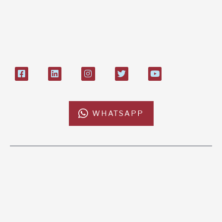
IT84P085 1924303000000026897
Bollettino postale sul conto n°
27408053
WHATSAPP
L'AFRICACHIAMA
SOSTIENICI
Mission
Donazione