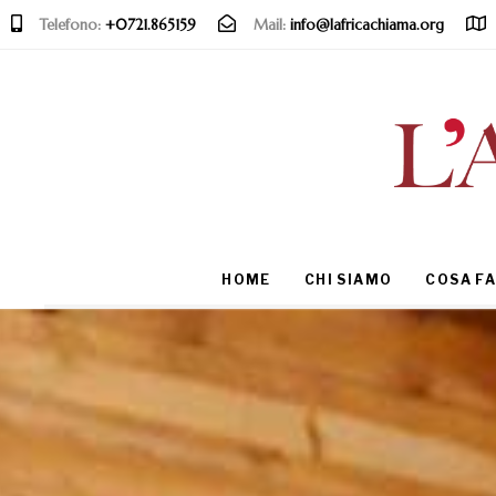
Telefono:
+0721.865159
Mail:
info@lafricachiama.org
Type and hit enter
HOME
CHI SIAMO
COSA F