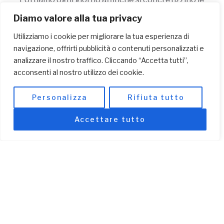
parole: date ai poveri ciò che è dovuto loro per
Diamo valore alla tua privacy
giustizia, non per carità!
Utilizziamo i cookie per migliorare la tua esperienza di
navigazione, offrirti pubblicità o contenuti personalizzati e
analizzare il nostro traffico. Cliccando “Accetta tutti”,
acconsenti al nostro utilizzo dei cookie.
Personalizza
Rifiuta tutto
Accettare tutto
PARTECIPAZIONE
Crediamo che ognuno di noi possa essere attore di
cambiamento e che le grandi rivoluzioni si possano
realizzare anche con importanti scelte consapevoli e
quotidiane. Per questo motivo promuoviamo la
diffusione di modelli alternativi di economia solidale e
sostenibile e percorsi di educazione alla mondialità.