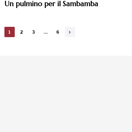
Un pulmino per il Sambamba
1
2
3
…
6
La tua donazione è
preziosa
Dona Ora