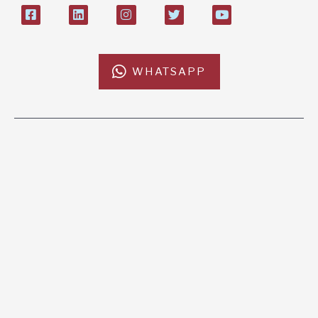
WHATSAPP
L'AFRICACHIAMA
SOSTIENICI
Mission
Donazione
Kenya
5x1000
Tanzania
Lasciti Testamentari
Zambia
Sostegno a Distanza
News & Eventi
Regali Solidali