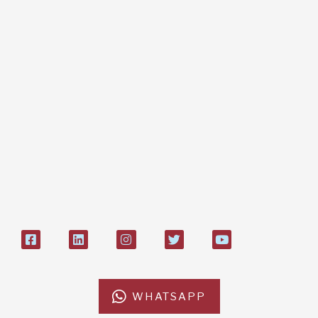
Dona online con carta di credito,
paypal, bonifico
Bonifico bancario:
L'Africa Chiama ODV
IT84P085 1924303000000026897
Bollettino postale sul conto n°
27408053
WHATSAPP