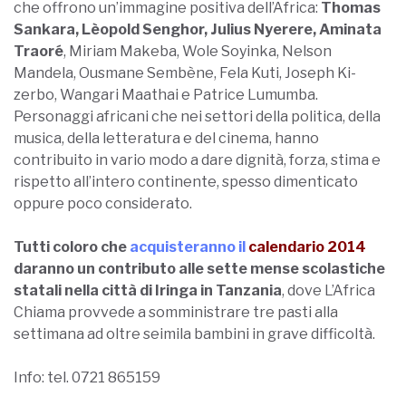
che offrono un’immagine positiva dell’Africa:
Thomas
Sankara, Lèopold Senghor, Julius Nyerere, Aminata
Traoré
, Miriam Makeba, Wole Soyinka, Nelson
Mandela, Ousmane Sembène, Fela Kuti, Joseph Ki-
zerbo, Wangari Maathai e Patrice Lumumba.
P
ersonaggi africani che nei settori della politica, della
musica, della letteratura e del cinema, hanno
contribuito in vario modo a dare dignità, forza, stima e
rispetto all’intero continente, spesso dimenticato
oppure poco considerato.
Tutti coloro che
acquisteranno il
calendario 2014
daranno un contributo alle sette mense scolastiche
statali nella città di Iringa in Tanzania
, dove L’Africa
Chiama provvede a somministrare tre pasti alla
settimana ad oltre seimila bambini in grave difficoltà.
Info: tel. 0721 865159