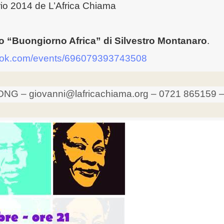
rio 2014 de L’Africa Chiama
 “Buongiorno Africa” di Silvestro Montanaro
.
book.com/events/696079393743508
-ONG – giovanni@lafricachiama.org – 0721 865159