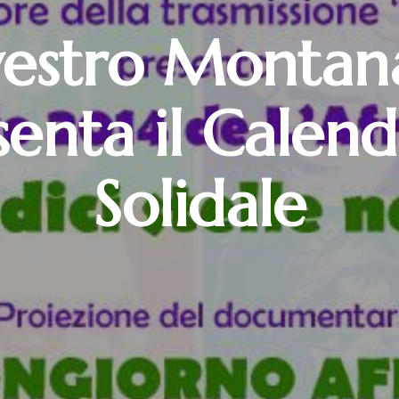
lvestro Montan
senta il Calend
Solidale