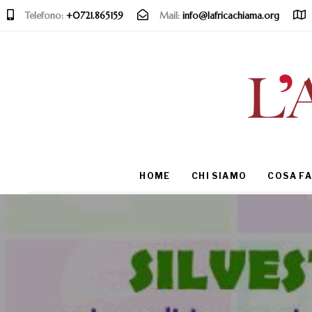
Telefono:
+0721.865159
Mail:
info@lafricachiama.org
Type and hit enter
HOME
CHI SIAMO
COSA F