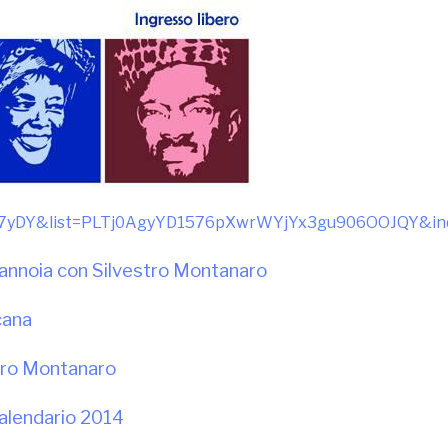
-T7yDY&list=PLTj0AgyYD1576pXwrWYjYx3gu906OOJQY&in
a Mannoia con Silvestro Montanaro
cana
stro Montanaro
calendario 2014