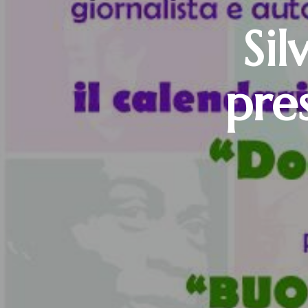
Si
pre