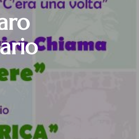
aro
ario