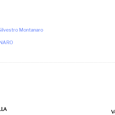
lvestro Montanaro
ANARO
LLA
V