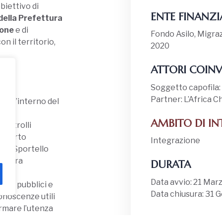
biettivo di
ENTE FINANZI
 della Prefettura
ione
e di
Fondo Asilo, Migra
n il territorio,
2020
ATTORI COINV
Soggetto capofila:
Partner: L’Africa 
o all’interno del
AMBITO DI I
 controlli
supporto
Integrazione
 allo Sportello
uestura
DURATA
Data avvio: 21 Mar
tori pubblici e
Data chiusura: 31 
conoscenze utili
ormare l’utenza
rativi e