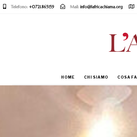
Telefono:
+0721.865159
Mail:
info@lafricachiama.org
Type and hit enter
HOME
CHI SIAMO
COSA F