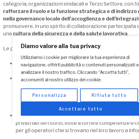
categoria, organizzazioni sindacali e Terzo Settore, con l’o
rafforzare il ruolo e la funzione strategica e di indirizzo
nella governance locale dell’accoglienza e dell’integraz
promuovere, in uno spirito di collaborazione partecipata co
una
cultura della sicurezza e della salute lavorativa
.
Diamo valore alla tua privacy
Le principali attività di progetto sono state:
Utilizziamo i cookie per migliorare la tua esperienza di
L’ organizzazione e costituzione di un Tavolo di Lavor
navigazione, offrirti pubblicità o contenuti personalizzati e
Consiglio Territoriale per l’Immigrazione;
analizzare il nostro traffico. Cliccando “Accetta tutti”,
Il supporto agli uffici della Prefettura nell’ambito dei
acconsenti al nostro utilizzo dei cookie.
amministrativo contabili sugli enti gestori dei Cas, 
nell’attività di visite ispettive presso i Cas, supporto
Personalizza
Rifiuta tutto
Unico Immigrazione, all’Ufficio Cittadinanza e alla Q
attraverso l’attività di mediazione interculturale;
Accettare tutto
La realizzazione di attività formative rivolte ad opera
privati del territorio, volte a fornire competenze e 
per gli operatori che si trovano nel loro lavoro a inf
immigrata in materia di salute, sicurezza e diritti lavo