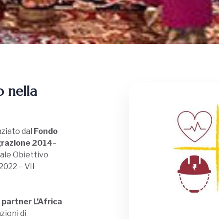
o nella
nziato dal
Fondo
grazione
2014-
gale Obiettivo
2022 – VII
e
partner L’Africa
zioni di