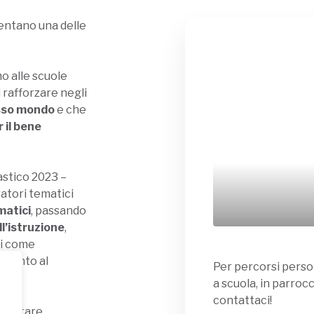
sentano una delle
o alle scuole
 rafforzare negli
esso mondo
e che
 il bene
astico 2023 –
atori tematici
matici
, passando
ll’istruzione
,
di come
amento al
Per percorsi perso
a scuola, in parrocc
contattaci!
rutturare