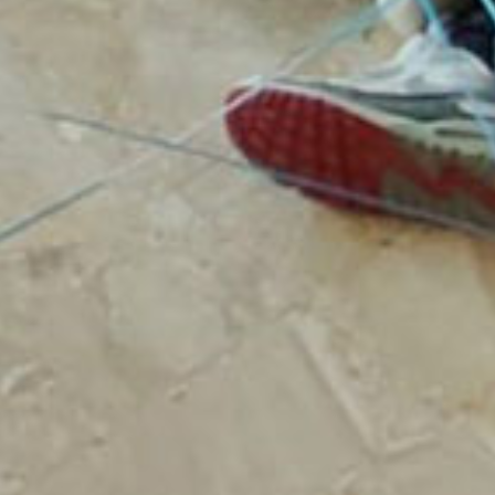
 ALLA
ANZA
LE