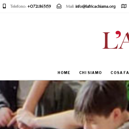
Telefono:
+0721.865159
Mail:
info@lafricachiama.org
Type and hit enter
HOME
CHI SIAMO
COSA F