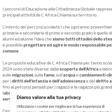
I percorsi di Educazione alla Cittadinanza Globale rappre
principali attività de L’ Africa Chiama sul territorio.
L’intento dei percorsi scolastici che ogni anno presentiam
primarie e secondarie di primo e secondo grado è quello di
alunni ed alunne l’idea che
siamo tutti cittadini dello st
è possibile
progettare ed agire in modo responsabile per
comune
.
Le proposte educative de L’ Africa Chiama per l’anno scol
2024 sono state diverse: dalla
scoperta dell’Africa
a labor
sulle
migrazioni
, sulla
fame
, sull’
acqua
e
cambiamenti cli
per i
diritti dell’infanzia e dell’adolescenza
e del
diritto a
fino ai percorsi pensati per i ragazzi e le ragazze più gran
l
aboratori sulla cooperazione internazionale
e di orient
Diamo valore alla tua privacy
servizio civile universale
.
Utilizziamo i cookie per migliorare la tua esperienza di
Ogni anno L’Africa Chiama può valutare la possibilità di st