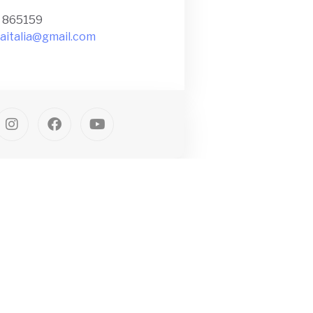
1 865159
maitalia@gmail.com