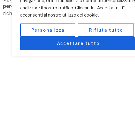
navigazione, offrirti pubblicità o contenuti personalizzati e
percorsi
ad hoc
concordati con le esigenze di ogni singolo
analizzare il nostro traffico. Cliccando “Accetta tutti”,
richieda con anticipo la realizzazione.
acconsenti al nostro utilizzo dei cookie.
Personalizza
Rifiuta tutto
Accettare tutto