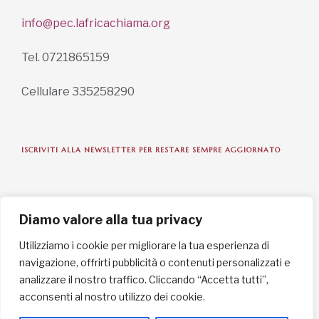
info@pec.lafricachiama.org
Tel. 0721865159
Cellulare 335258290
ISCRIVITI ALLA NEWSLETTER PER RESTARE SEMPRE AGGIORNATO
ISCRIVITI ORA
Diamo valore alla tua privacy
Utilizziamo i cookie per migliorare la tua esperienza di
navigazione, offrirti pubblicità o contenuti personalizzati e
INFORMAZIONI SULLA PRIVACY
analizzare il nostro traffico. Cliccando “Accetta tutti”,
acconsenti al nostro utilizzo dei cookie.
English / USD