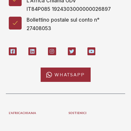
L'Africa Chiama ODV
IT84P085 1924303000000026897
Bollettino postale sul conto n°
27408053
WHATSAPP
L'AFRICACHIAMA
SOSTIENICI