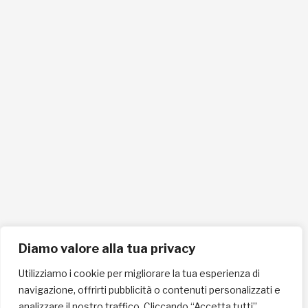
info@lafricachiama.org
info@pec.lafricachiama.org
Tel. 0721865159
Cellulare 335258290
ISCRIVITI ALLA NEWSLETTER PER RESTARE SEMPRE AGGIORNATO
ISCRIVITI ORA
Diamo valore alla tua privacy
Utilizziamo i cookie per migliorare la tua esperienza di
navigazione, offrirti pubblicità o contenuti personalizzati e
INFORMAZIONI SULLA PRIVACY
analizzare il nostro traffico. Cliccando “Accetta tutti”,