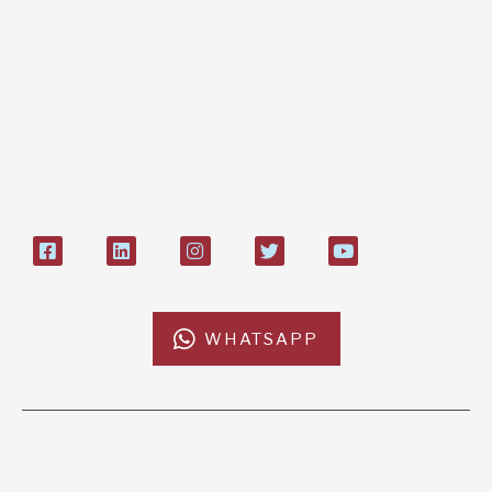
Bonifico bancario:
L'Africa Chiama ODV
IT84P085 1924303000000026897
Bollettino postale sul conto n°
27408053
WHATSAPP
L'AFRICACHIAMA
SOSTIENICI