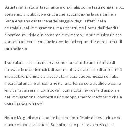
Artista raffinata, affascinante e originale, come testimonia il largo
consenso di pubblico e critica che accompagna la sua carriera,
Saba Anglana canta i temi del viaggio, degli affetti, della
nostalgia, dell’immigrazione, ma soprattutto il tema dell’identità
dinamica, multipla e in costante movimento. La sua musica unisce
sonorità africane con quelle occidentali capaci di creare un mix di
rara bellezza.
Il suo album, e la sua ricerca, sono soprattutto un tentativo di
ritrovare le proprie radici, di parlare attraverso l’arte di un’identità
impossibile, plurima e sfaccettata: mezza etiope, mezza somala,
mezza italiana, né africana né italiana. Forse solo apolide o come
lei dice “straniera in ogni dove”, come tutti i figli della diaspora e
dell’immigrazione, costretti a uno sdoppiamento identitario che a
volte li rende più forti.
Nata a Mogadiscio da padre italiano ex ufficiale dell’esercito e da
madre etiope e vissuta in Somalia, il suo percorso musicale si