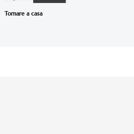
Tornare a casa
La tua donazione è
preziosa