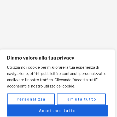
Cellulare 335258290
ISCRIVITI ALLA NEWSLETTER PER RESTARE SEMPRE AGGIORNATO
ISCRIVITI ORA
Diamo valore alla tua privacy
Utilizziamo i cookie per migliorare la tua esperienza di
navigazione, offrirti pubblicità o contenuti personalizzati e
INFORMAZIONI SULLA PRIVACY
analizzare il nostro traffico. Cliccando “Accetta tutti”,
acconsenti al nostro utilizzo dei cookie.
English / USD
© Copyright 2025 L'Africa Chiama ODV All rights reserved
Personalizza
Rifiuta tutto
-
made by I-IMAGE
Accettare tutto