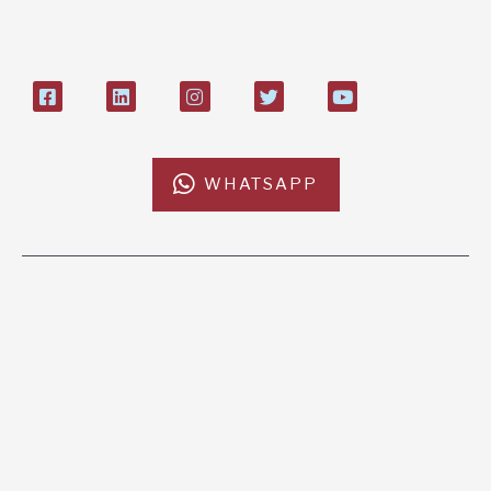
27408053
WHATSAPP
L'AFRICACHIAMA
SOSTIENICI
Mission
Donazione
Kenya
5x1000
Tanzania
Lasciti Testamentari