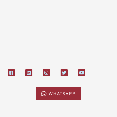
paypal, bonifico
Bonifico bancario:
L'Africa Chiama ODV
IT84P085 1924303000000026897
Bollettino postale sul conto n°
27408053
WHATSAPP