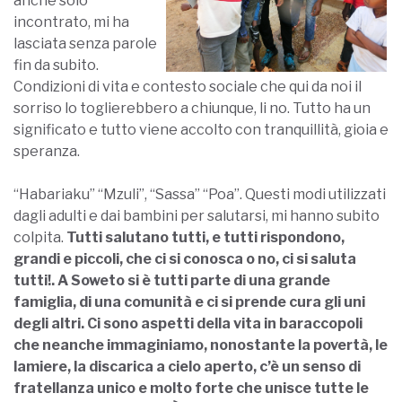
anche solo
incontrato, mi ha
lasciata senza parole
fin da subito.
Condizioni di vita e contesto sociale che qui da noi il
sorriso lo toglierebbero a chiunque, li no. Tutto ha un
significato e tutto viene accolto con tranquillità, gioia e
speranza.
“Habariaku” “Mzuli”, “Sassa” “Poa”. Questi modi utilizzati
dagli adulti e dai bambini per salutarsi, mi hanno subito
colpita.
Tutti salutano tutti, e tutti rispondono,
grandi e piccoli, che ci si conosca o no, ci si saluta
tutti!. A
Soweto si è tutti parte di una grande
famiglia, di una comunità e ci si prende cura gli uni
degli altri. Ci sono aspetti della vita in baraccopoli
che neanche immaginiamo, nonostante la povertà, le
lamiere, la discarica a cielo aperto, c’è un senso di
fratellanza unico e molto forte che unisce tutte le