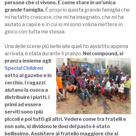
persone che ci vivono. È come stare in un’unica
grande famiglia.
È proprio questa grande famiglia che
mi ha fatto crescere, che mi ha insegnato, che mi ha
aiutato a capire e in cui io mi sono voluta mettere in
gioco con tutta me stessa.
Una delle scene più belle alle quali ho assistito appena
arrivata, è stata durante il pranzo.
Nel compound, si
pranza insieme agli
Special Children
sotto al gazebo e in
cerchio. I ragazzi
aiutano la cuoca a
distribuire i piatti.
I
primi ad essere
serviti sono i più
piccoli e poi tutti gli altri. Vedere come tra fratelli e
non solo, si dividono le dosi del pasto è stato
bellissimo.
Assistere al fratello maggiore che si