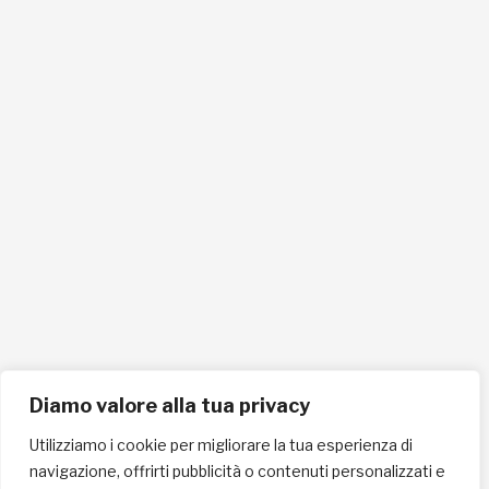
info@lafricachiama.org
info@pec.lafricachiama.org
Tel. 0721865159
Cellulare 335258290
ISCRIVITI ALLA NEWSLETTER PER RESTARE SEMPRE AGGIORNATO
ISCRIVITI ORA
Diamo valore alla tua privacy
Utilizziamo i cookie per migliorare la tua esperienza di
navigazione, offrirti pubblicità o contenuti personalizzati e
INFORMAZIONI SULLA PRIVACY