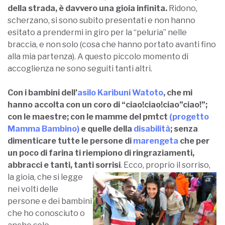
della strada, è davvero una gioia infinita.
Ridono,
scherzano, si sono subito presentati e non hanno
esitato a prendermi in giro per la “peluria” nelle
braccia, e non solo (cosa che hanno portato avanti fino
alla mia partenza). A questo piccolo momento di
accoglienza ne sono seguiti tanti altri.
Con i bambini dell’
asilo Karibuni Watoto
, che mi
hanno accolta con un coro di “ciao!ciao!ciao”ciao!”;
con le maestre; con le mamme del pmtct
(progetto
Mamma Bambino)
e quelle della
disabilità
; senza
dimenticare tutte le persone di
marengeta
che per
un poco di farina ti riempiono di ringraziamenti,
abbracci e tanti, tanti sorrisi
.
Ecco, proprio il sorriso,
la gioia, che si legge
nei volti delle
persone e dei bambini
che ho conosciuto o