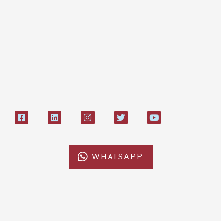
Bonifico bancario:
L'Africa Chiama ODV
IT84P085 1924303000000026897
Bollettino postale sul conto n°
27408053
WHATSAPP