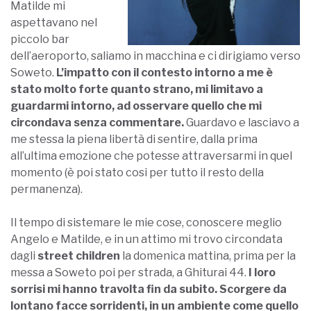
Matilde mi
aspettavano nel
piccolo bar
dell’aeroporto, saliamo in macchina e ci dirigiamo verso
Soweto.
L’impatto con il contesto intorno a me è
stato molto forte quanto strano, mi limitavo a
guardarmi intorno, ad osservare quello che mi
circondava senza commentare.
Guardavo e lasciavo a
me stessa la piena libertà di sentire, dalla prima
all’ultima emozione che potesse attraversarmi in quel
momento (è poi stato cosi per tutto il resto della
permanenza).
Il tempo di sistemare le mie cose, conoscere meglio
Angelo e Matilde, e in un attimo mi trovo circondata
dagli
street children
la domenica mattina, prima per la
messa a Soweto poi per strada, a Ghiturai 44.
I loro
sorrisi mi hanno travolta fin da subito. Scorgere da
lontano facce sorridenti, in un ambiente come quello