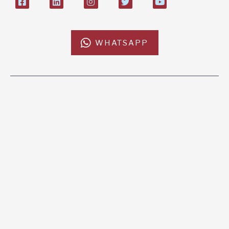
WHATSAPP
L'AFRICACHIAMA
SOSTIENICI
Mission
Donazione
Kenya
5x1000
Tanzania
Lasciti Testamentari
Zambia
Sostegno a Distanza
News & Eventi
Regali Solidali