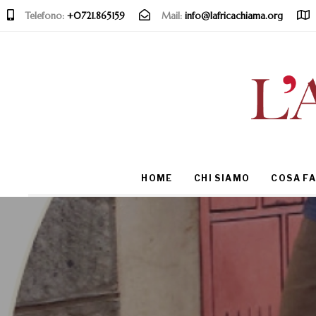
Telefono:
+0721.865159
Mail:
info@lafricachiama.org
Type and hit enter
HOME
CHI SIAMO
COSA F