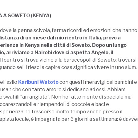
 A SOWETO (KENYA) –
 dove la penna scivola, ferma ricordi ed emozioni che hanno
istanza di un mese dal mio rientro in Italia, provo a
erienza in Kenya nella città di Soweto. Dopo un lungo
o, arriviamo a Nairobi dove ci aspetta Angelo, il
Il centro si trova vicino alla baraccopoli di Soweto: trovarsi
ando sei li riesci a capire cosa significa vivere in uno slum.
ll’asilo
Karibuni Watoto
con questi meravigliosi bambini e
 Susan che con tanto amore si dedicano ad essi. Abbiam
io swahili “arrangiato”. Non ho fatto niente di speciale ma
accarezzandoli e riempendoli di coccole e baci e
 esperienza ho trascorso molto tempo anche presso il
erapista locale, è impegnata per 3 giorni a settimana: è dav