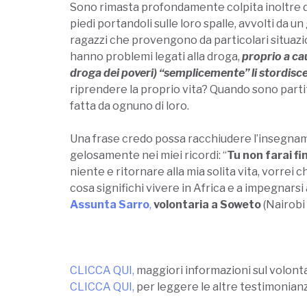
Sono rimasta profondamente colpita inoltre da
piedi portandoli sulle loro spalle, avvolti da 
ragazzi che provengono da particolari situazio
hanno problemi legati alla droga,
proprio a cau
droga dei poveri) “semplicemente” li stordisce 
riprendere la proprio vita? Quando sono partit
fatta da ognuno di loro.
Una frase credo possa racchiudere l’insegnam
gelosamente nei miei ricordi: “
Tu non farai fin
niente e ritornare alla mia solita vita, vorre
cosa significhi vivere in Africa e a impegnarsi
Assunta Sarro
,
volontaria a Soweto
(Nairobi
CLICCA QUI
,
maggiori informazioni sul volontar
CLICCA QUI
,
per leggere le altre testimonianze