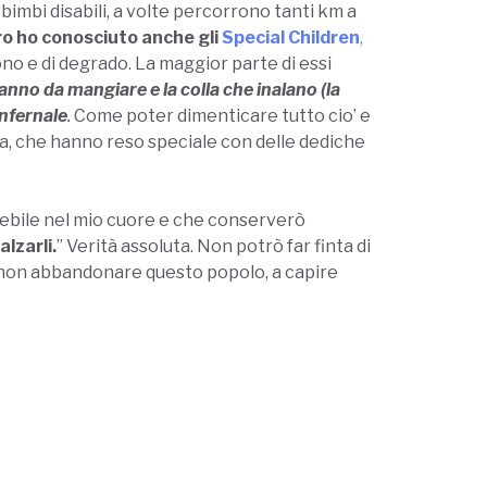
mbi disabili, a volte percorrono tanti km a
ro ho conosciuto anche gli
Special Children
,
ono e di degrado. La maggior parte di essi
nno da mangiare e la colla che inalano (la
infernale
.
Come poter dimenticare tutto cio’ e
nya, che hanno reso speciale con delle dediche
lebile nel mio cuore e che conserverò
alzarli.
” Verità assoluta. Non potrò far finta di
i a non abbandonare questo popolo, a capire