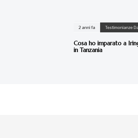
2 anni fa
Testimonianze D
Cosa ho imparato a Iring
in Tanzania