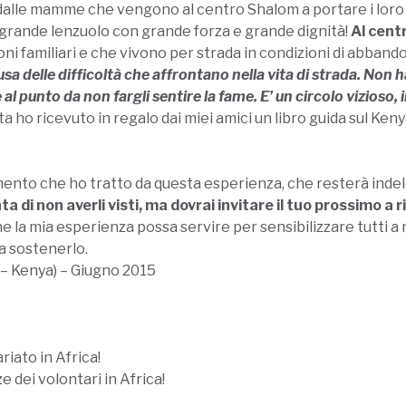
lle mamme che vengono al centro Shalom a portare i loro bi
un grande lenzuolo con grande forza e grande dignità!
Al cent
ni familiari e che vivono per strada in condizioni di abband
sa delle difficoltà che affrontano nella vita di strada.
Non ha
al punto da non fargli sentire la fame.
E’ un circolo vizioso, 
a ho ricevuto in regalo dai miei amici un libro guida sul Ke
ento che ho tratto da questa esperienza, che resterà inde
ta di non averli visti, ma dovrai invitare il tuo prossimo a ri
i che la mia esperienza possa servire per sensibilizzare tutt
 a sostenerlo.
 – Kenya) – Giugno 2015
iato in Africa!
 dei volontari in Africa!