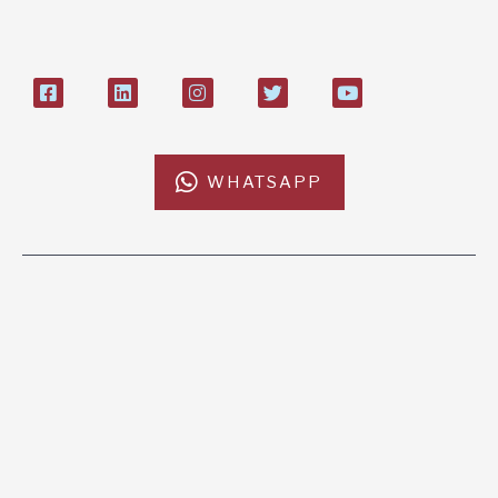
27408053
WHATSAPP
L'AFRICACHIAMA
SOSTIENICI
Mission
Donazione
Kenya
5x1000
Tanzania
Lasciti Testamentari