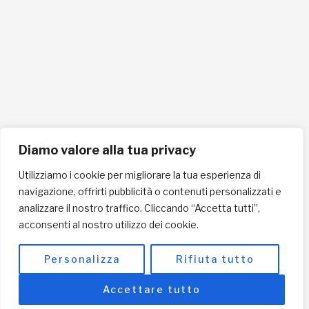
Cellulare 335258290
ISCRIVITI ALLA NEWSLETTER PER RESTARE SEMPRE AGGIORNATO
ISCRIVITI ORA
Diamo valore alla tua privacy
Utilizziamo i cookie per migliorare la tua esperienza di
navigazione, offrirti pubblicità o contenuti personalizzati e
INFORMAZIONI SULLA PRIVACY
analizzare il nostro traffico. Cliccando “Accetta tutti”,
acconsenti al nostro utilizzo dei cookie.
English / USD
© Copyright 2025 L'Africa Chiama ODV All rights reserved
Personalizza
Rifiuta tutto
-
made by I-IMAGE
Accettare tutto