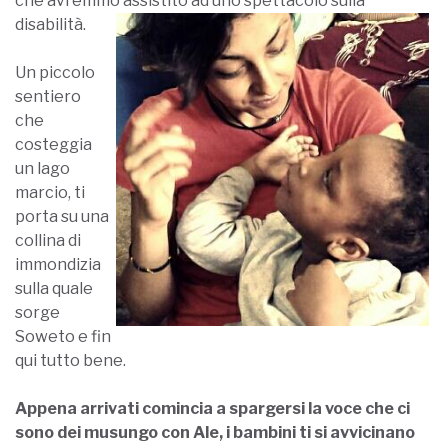
che avremmo assistito ad uno spettacolo sulla
disabilità.
Un piccolo
sentiero
che
costeggia
un lago
marcio, ti
porta su una
collina di
immondizia
sulla quale
sorge
Soweto e fin
qui tutto bene.
Appena arrivati comincia a spargersi la voce che ci
sono dei musungo con Ale, i bambini ti si avvicinano