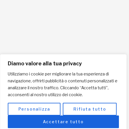
Cellulare 335258290
ISCRIVITI ALLA NEWSLETTER PER RESTARE SEMPRE AGGIORNATO
ISCRIVITI ORA
Diamo valore alla tua privacy
Utilizziamo i cookie per migliorare la tua esperienza di
navigazione, offrirti pubblicità o contenuti personalizzati e
INFORMAZIONI SULLA PRIVACY
analizzare il nostro traffico. Cliccando “Accetta tutti”,
acconsenti al nostro utilizzo dei cookie.
English / USD
© Copyright 2025 L'Africa Chiama ODV All rights reserved
Personalizza
Rifiuta tutto
-
made by I-IMAGE
Accettare tutto