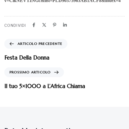
v=CikNEVTzNGc&list=PLD90375963AB1ACF8&index=4
CONDIVIDI
ARTICOLO PRECEDENTE
Festa Della Donna
PROSSIMO ARTICOLO
Il tuo 5×1000 a L’Africa Chiama