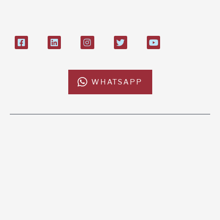
27408053
WHATSAPP
L'AFRICACHIAMA
SOSTIENICI
Mission
Donazione
Kenya
5x1000
Tanzania
Lasciti Testamentari