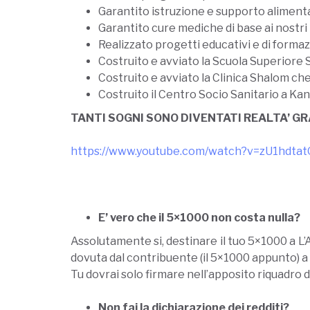
Garantito istruzione e supporto alimentar
Garantito cure mediche di base ai nostri 
Realizzato progetti educativi e di forma
Costruito e avviato la Scuola Superiore 
Costruito e avviato la Clinica Shalom che
Costruito il Centro Socio Sanitario a Ka
TANTI SOGNI SONO DIVENTATI REALTA’ GR
https://www.youtube.com/watch?v=zU1hdtat
E’ vero che il 5×1000 non costa nulla?
Assolutamente si, destinare il tuo 5×1000 a L’
dovuta dal contribuente (il 5×1000 appunto) a
Tu dovrai solo firmare nell’apposito riquadro d
Non fai la dichiarazione dei redditi?