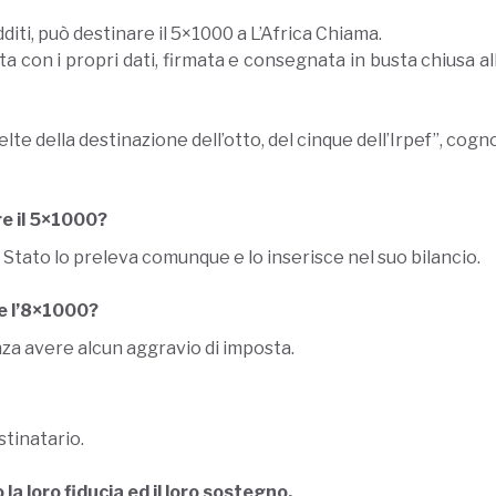
iti, può destinare il 5×1000 a L’Africa Chiama.
on i propri dati, firmata e consegnata in busta chiusa allo 
elte della destinazione dell’otto, del cinque dell’Irpef”, co
re il 5×1000?
o Stato lo preleva comunque e lo inserisce nel suo bilancio.
e l’8×1000?
za avere alcun aggravio di imposta.
stinatario.
a loro fiducia ed il loro sostegno.