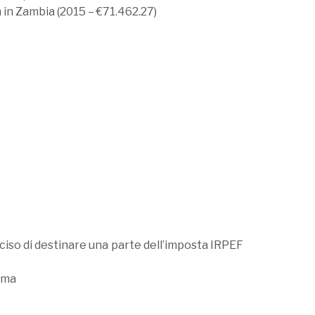
 in Zambia (2015 – €71.462.27)
eciso di destinare una parte dell’imposta IRPEF
iama