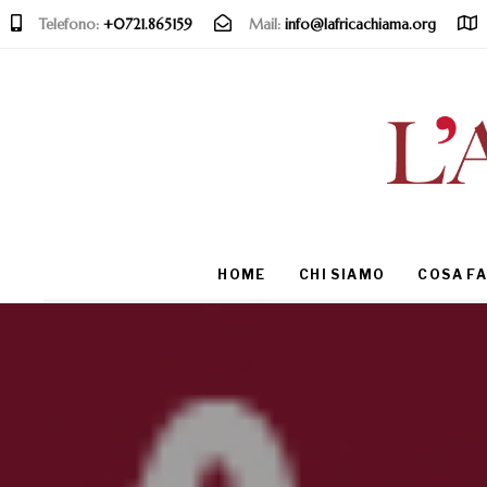
Telefono:
+0721.865159
Mail:
info@lafricachiama.org
Type and hit enter
HOME
CHI SIAMO
COSA F