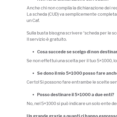
Anche chi non compila la dichiarazione dei redd
La scheda (CUD) va semplicemente completata c
un Caf.
Sulla busta bisogna scrivere “scheda per le sc
Il servizio è gratuito.
Cosa succede se scelgo di non destina
Se non effettui una scelta per il tuo 5×1000, l
Se dono il mio 5×1000 posso fare anch
Certo! Si possono fare entrambe le scelte sen
Posso destinare il 5×1000 a due enti?
No, nel 5×1000 si può indicare un solo ente de
Un grande grazie a quanti ci hanno espresso l