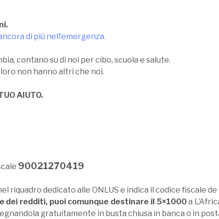
ni.
ancora di più nell’emergenza.
bia, contano su di noi per cibo, scuola e salute.
oro non hanno altri che noi.
 TUO AIUTO.
90021270419
iscale
nel riquadro dedicato alle ONLUS e indica il codice fiscale 
e dei redditi, puoi comunque destinare il 5×1000
a L’Afri
nsegnandola gratuitamente in busta chiusa in banca o in post