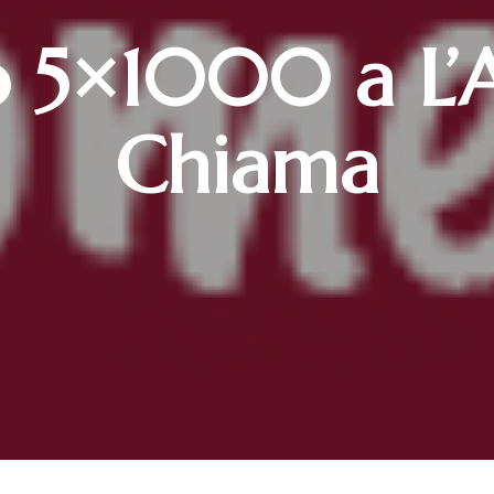
uo 5×1000 a L’A
Chiama