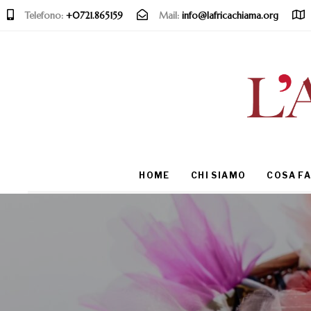
Telefono:
+0721.865159
Mail:
info@lafricachiama.org
Type and hit enter
HOME
CHI SIAMO
COSA F