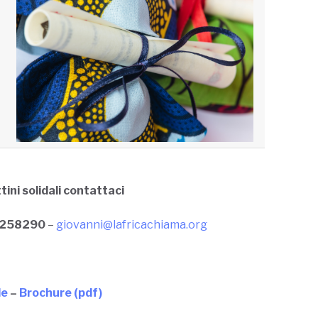
ini solidali contattaci
 258290
–
giovanni@lafricachiama.org
le
–
Brochure (pdf)