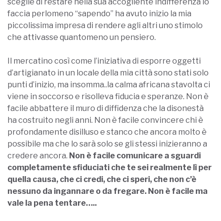
sceglie di restare nella sua accogliente indifferenza lo
faccia perlomeno “sapendo” ha avuto inizio la mia
piccolissima impresa di rendere agli altri uno stimolo
che attivasse quantomeno un pensiero.
Il mercatino così come l’iniziativa di esporre oggetti
d’artigianato in un locale della mia città sono stati solo
punti d’inizio, ma insomma..la calma africana stavolta ci
viene in soccorso e risolleva fiducia e speranze. Non è
facile abbattere il muro di diffidenza che la disonestà
ha costruito negli anni. Non è facile convincere chi è
profondamente disilluso e stanco che ancora molto è
possibile ma che lo sarà solo se gli stessi inizieranno a
credere ancora.
Non è facile comunicare a sguardi
completamente sfiduciati che te sei realmente lì per
quella causa, che ci credi, che ci speri, che non c’è
nessuno da ingannare o da fregare. Non è facile ma
vale la pena tentare…..