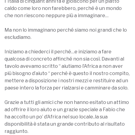
l’ Italia di cinquant’anni fa e gioiscono per un piatto
caldo come loro non farebbero, perché è un mondo
che non riescono neppure più a immaginare…
Ma non lo immaginano perché siamo noi grandi che lo
escludiamo.
Iniziamo a chiederci il perché…e iniziamo a fare
qualcosa di concreto affinché non sia così. Davanti al
tavolo avevamo scritto “ aiutiamo l’Africa a non aver
più bisogno d’aiuto “ perché è questo il nostro compito,
mettere a disposizione i nostri mezzi e restituire ad un
paese intero la forza per rialzarsi e camminare da solo.
Grazie a tutti gli amici che non hanno esitato un attimo
ad offrire il loro aiuto e un grazie speciale a Fabio che
ha accolto un po’ d’Africa nel suo locale..la sua
disponibilità è stata un grande contributo al risultato
raggiunto.