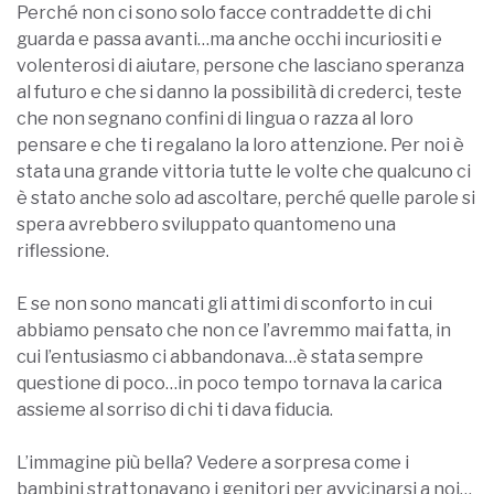
Perché non ci sono solo facce contraddette di chi
guarda e passa avanti…ma anche occhi incuriositi e
volenterosi di aiutare, persone che lasciano speranza
al futuro e che si danno la possibilità di crederci, teste
che non segnano confini di lingua o razza al loro
pensare e che ti regalano la loro attenzione. Per noi è
stata una grande vittoria tutte le volte che qualcuno ci
è stato anche solo ad ascoltare, perché quelle parole si
spera avrebbero sviluppato quantomeno una
riflessione.
E se non sono mancati gli attimi di sconforto in cui
abbiamo pensato che non ce l’avremmo mai fatta, in
cui l’entusiasmo ci abbandonava…è stata sempre
questione di poco…in poco tempo tornava la carica
assieme al sorriso di chi ti dava fiducia.
L’immagine più bella? Vedere a sorpresa come i
bambini strattonavano i genitori per avvicinarsi a noi…