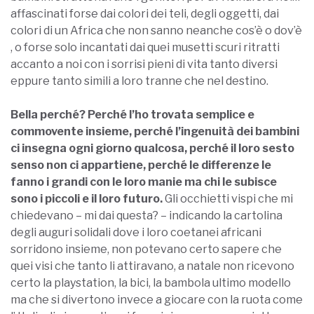
affascinati forse dai colori dei teli, degli oggetti, dai
colori di un Africa che non sanno neanche cos’è o dov’è
, o forse solo incantati dai quei musetti scuri ritratti
accanto a noi con i sorrisi pieni di vita tanto diversi
eppure tanto simili a loro tranne che nel destino.
Bella perché? Perché l’ho trovata semplice e
commovente insieme, perché l’ingenuità dei bambini
ci insegna ogni giorno qualcosa, perché il loro sesto
senso non ci appartiene, perché le differenze le
fanno i grandi con le loro manie ma chi le subisce
sono i piccoli e il loro futuro.
Gli occhietti vispi che mi
chiedevano – mi dai questa? – indicando la cartolina
degli auguri solidali dove i loro coetanei africani
sorridono insieme, non potevano certo sapere che
quei visi che tanto li attiravano, a natale non ricevono
certo la playstation, la bici, la bambola ultimo modello
ma che si divertono invece a giocare con la ruota come