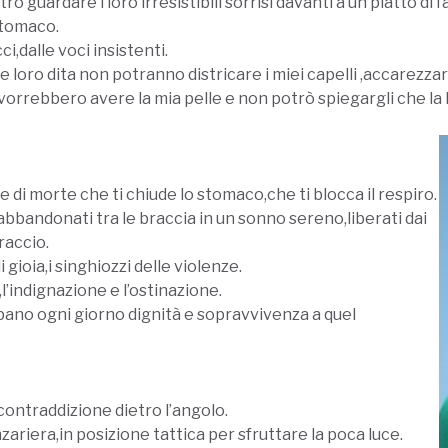
trò guardare i loro irresistibili sorrisi davanti a un piatto di
 stomaco.
,dalle voci insistenti.
loro dita non potranno districare i miei capelli ,accarezzar
orrebbero avere la mia pelle e non potrò spiegargli che la
 di morte che ti chiude lo stomaco,che ti blocca il respiro.
 abbandonati tra le braccia in un sonno sereno,liberati dai
raccio.
 gioia,i singhiozzi delle violenze.
’indignazione e l’ostinazione.
pano ogni giorno dignità e sopravvivenza a quel
contraddizione dietro l’angolo.
zariera,in posizione tattica per sfruttare la poca luce.