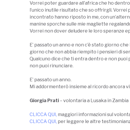
Vorrei poter guardare all’africa che ho dentro
l’unico inutile risultato che so offrirgli. Vorre
incontrato hanno riposto in me, con un’alterna
manine sporche sulle mie magliette regalando 
Vorrei non dover deludere le loro speranze ep
E’ passato un anno e non c’è stato giorno che l
giorno che non abbia riempito i pensieri di s
Qualcuno dice che ti entra dentro e non puoi p
non puoi rinunciare.
E’ passato un anno.
Mi addormenterò insieme al ricordo ancora vivo d
Giorgia Prati
– volontaria a Lusaka in Zambia
CLICCA QUI
,
maggiori informazioni sul volontar
CLICCA QUI
,
per leggere le altre testimonianze