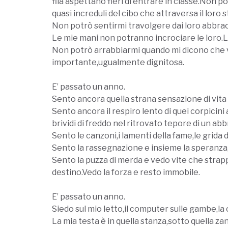
fila aspettano fieri di entrare in classe.Non po
quasi increduli del cibo che attraversa il loro
Non potrò sentirmi travolgere dai loro abbracci
Le mie mani non potranno incrociare le loro.Le 
Non potrò arrabbiarmi quando mi dicono che v
importante,ugualmente dignitosa.
E’ passato un anno.
Sento ancora quella strana sensazione di vita e
Sento ancora il respiro lento di quei corpicini
brividi di freddo nel ritrovato tepore di un abb
Sento le canzoni,i lamenti della fame,le grida di
Sento la rassegnazione e insieme la speranza,l
Sento la puzza di merda e vedo vite che strap
destino.Vedo la forza e resto immobile.
E’ passato un anno.
Siedo sul mio letto,il computer sulle gambe,la 
La mia testa è in quella stanza,sotto quella zan