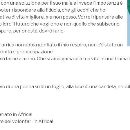
 con una soluzione per il suo male e invece l’impotenza è
i poter rispondere alla fiducia, che gli occhi che ho
tiva di vita migliore, ma non posso. Vorrei ripensare alle
loro il futuro che vogliono e non quello che subiscono.
pure, per onestà, dovrò farlo.
’africa non abbia gonfiato il mio respiro, non c’è stato un
erenità e preoccupazione.
iù farne a meno. Che si amalgama alla tua vita in una trama 
i una penna su di un foglio, alla luce di una candela, nel sile
iato in Africa!
 dei volontari in Africa!