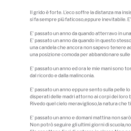
Il grido è forte. L’eco soffre la distanza ma i
si fa sempre più faticoso,eppure inevitabile.
E
E’ passato un anno da quando atterravo in una t
E’ passato un anno da quando in questo stess
una candela che ancora non sapevo tenere acc
una posizione comoda per abbandonare sulle pag
E’ passato un anno ed ora le mie mani sono tor
dal ricordo e dalla malinconia.
E’ passato un anno eppure sento sulla pelle lo 
disperati delle madri attorno ai corpi dei loro
Rivedo quel cielo meraviglioso,la natura che ti 
E’ passato un anno e domani mattina non sarò l
Non potrò seguire gli ultimi giorni di scuola,n