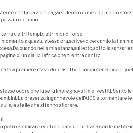
nsistente continua a propagarsi dentro di me,con me. Lo sforz
’ passato un anno.
erra d’altri tempi,d’altri mondi forse.
o momento,a questa stessa ora,scrivevo cercando la fiamma
esa.Da quando nella mia stanza,sul letto,sotto la zanzarie
ine di un diario l’africa che ti entra dentro.
nate a premere i tasti di un asettico computer,la luce è quel
stesso odore che la sera impregnava i miei vestiti. Sento le 
 bambini. La presenza ingannevole dell’AIDS a tormentare le 
culla,le stelle che si fanno sfiorare.
ì.
on potrò ammirare i volti dei bambini in divisa con le matite