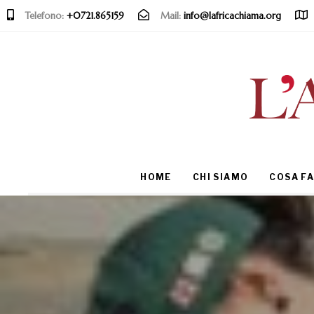
Telefono:
+0721.865159
Mail:
info@lafricachiama.org
Type and hit enter
HOME
CHI SIAMO
COSA F