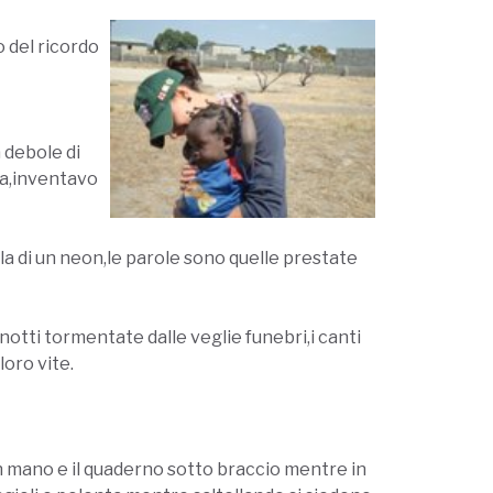
o del ricordo
 debole di
ra,inventavo
la di un neon,le parole sono quelle prestate
notti tormentate dalle veglie funebri,i canti
loro vite.
 in mano e il quaderno sotto braccio mentre in