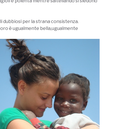
 fagioli e polenta mentre saltellando si siedono
li dubbiosi per la strana consistenza.
 loro è ugualmente bella,ugualmente