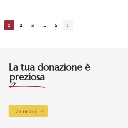
1
2
3
…
5
La tua donazione è
preziosa
Dona Ora