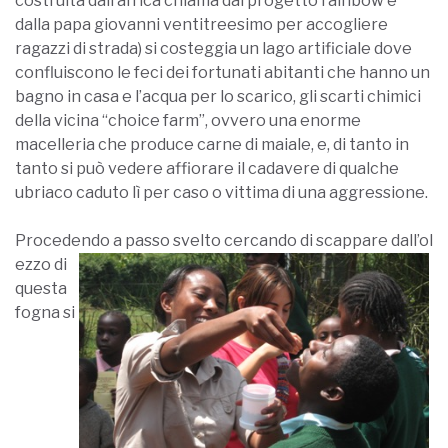
costruita dall’africa chiama dal progetto rainbow e
dalla papa giovanni ventitreesimo per accogliere
ragazzi di strada) si costeggia un lago artificiale dove
confluiscono le feci dei fortunati abitanti che hanno un
bagno in casa e l’acqua per lo scarico, gli scarti chimici
della vicina “choice farm”, ovvero una enorme
macelleria che produce carne di maiale, e, di tanto in
tanto si può vedere affiorare il cadavere di qualche
ubriaco caduto lì per caso o vittima di una aggressione.
Procedendo a passo svelto cercando di scappare dall’ol
ezzo di
questa
fogna si