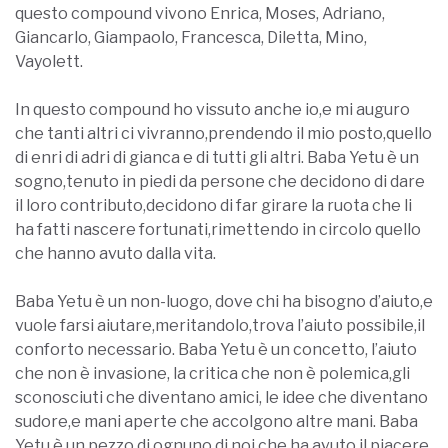
questo compound vivono Enrica, Moses, Adriano,
Giancarlo, Giampaolo, Francesca, Diletta, Mino,
Vayolett.
In questo compound ho vissuto anche io,e mi auguro
che tanti altri ci vivranno,prendendo il mio posto,quello
di enri di adri di gianca e di tutti gli altri. Baba Yetu è un
sogno,tenuto in piedi da persone che decidono di dare
il loro contributo,decidono di far girare la ruota che li
ha fatti nascere fortunati,rimettendo in circolo quello
che hanno avuto dalla vita.
Baba Yetu è un non-luogo, dove chi ha bisogno d’aiuto,e
vuole farsi aiutare,meritandolo,trova l’aiuto possibile,il
conforto necessario. Baba Yetu è un concetto, l’aiuto
che non è invasione, la critica che non è polemica,gli
sconosciuti che diventano amici, le idee che diventano
sudore,e mani aperte che accolgono altre mani. Baba
Yetu è un pezzo di ognuno di noi,che ha avuto il piacere