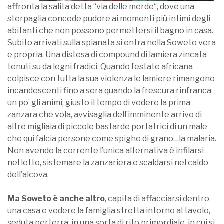
affronta la salita detta “via delle merde“, dove una
sterpaglia concede pudore ai momenti più intimi degli
abitanti che non possono permettersi il bagno in casa.
Subito arrivati sulla spianata si entra nella Soweto vera
e propria. Una distesa di compound di lamiera zincata
tenuti su da legni fradici. Quando l’estate africana
colpisce con tutta la sua violenza le lamiere rimangono
incandescenti fino a sera quando la frescura rinfranca
un po’ gli animi, giusto il tempo di vedere la prima
zanzara che vola, avvisaglia dell’imminente arrivo di
altre migliaia di piccole bastarde portatrici di un male
che qui falcia persone come spighe di grano…la malaria.
Non avendo la corrente l’unica alternativa è infilarsi
nel letto, sistemare la zanzariera e scaldarsi nel caldo
dell’alcova.
Ma Soweto è anche altro
, capita di affacciarsi dentro
una casa e vedere la famiglia stretta intorno al tavolo,
seduta perterra, in una sorta di rito primordiale, in cui si