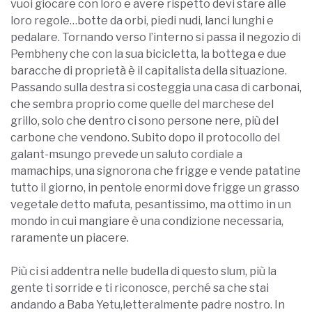
vuoi giocare con loro e avere rispetto devi stare alle
loro regole…botte da orbi, piedi nudi, lanci lunghi e
pedalare. Tornando verso l’interno si passa il negozio di
Pembheny che con la sua bicicletta, la bottega e due
baracche di proprietà è il capitalista della situazione.
Passando sulla destra si costeggia una casa di carbonai,
che sembra proprio come quelle del marchese del
grillo, solo che dentro ci sono persone nere, più del
carbone che vendono. Subito dopo il protocollo del
galant-msungo prevede un saluto cordiale a
mamachips, una signorona che frigge e vende patatine
tutto il giorno, in pentole enormi dove frigge un grasso
vegetale detto mafuta, pesantissimo, ma ottimo in un
mondo in cui mangiare è una condizione necessaria,
raramente un piacere.
Più ci si addentra nelle budella di questo slum, più la
gente ti sorride e ti riconosce, perché sa che stai
andando a Baba Yetu,letteralmente padre nostro. In