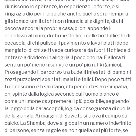
riuniscono le speranze, le esperienze, le forze, e si
ringrazia dio per il cibo che anche quella sera riempirà
gli stomaci umili di chi non rinuncia alla dignita, di chi
decora ancora la propria casa, di chi appende il
crocifisso al muro, di chi mette fiori nelle bottigliette di
cocacola, di chi pulisce il pavimento e lava i piatti dopo
mangiato, di chi se ti vede curiosare da fuori, ti chiede di
entrare a dividere in allegria il poco che ha. E allora ti
senti un po’ meno msungu e un po’ più rafiki (amico).
Proseguendo il percorso tra budelli infestati di bambini
zozzi puzzolenti sdentati malati e felici. Dopo poco tutti
ti conoscono e ti salutano, chi per cortesia o simpatia,
chi spinto dalla logica secondo cui l’uomo bianco è
come un limone da spremere il più possibile, seguendo
la legge della baraccopoli, logica conseguenza di quella
della giungla. Ai margini di Soweto si trova il campo da
calcio. La Shamba, dove si gioca in un numero indefinito
di persone, senza regole se non quella del più forte, se