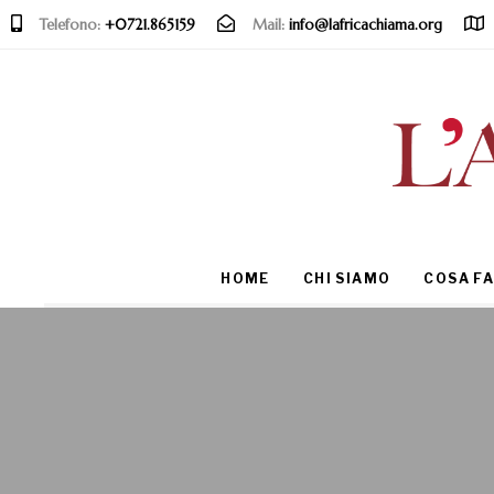
Telefono:
+0721.865159
Mail:
info@lafricachiama.org
Type and hit enter
HOME
CHI SIAMO
COSA F