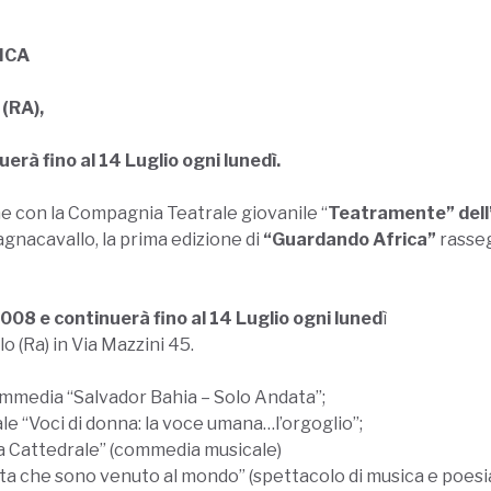
ICA
(RA),
erà fino al 14 Luglio ogni lunedì.
e con la Compagnia Teatrale giovanile “
Teatramente” dell
gnacavallo, la prima edizione di
“Guardando Africa”
rasseg
008 e continuerà fino al 14 Luglio ogni luned
ì
o (Ra) in Via Mazzini 45.
mmedia “Salvador Bahia – Solo Andata”;
 “Voci di donna: la voce umana…l’orgoglio”;
a Cattedrale” (commedia musicale)
a che sono venuto al mondo” (spettacolo di musica e poesi