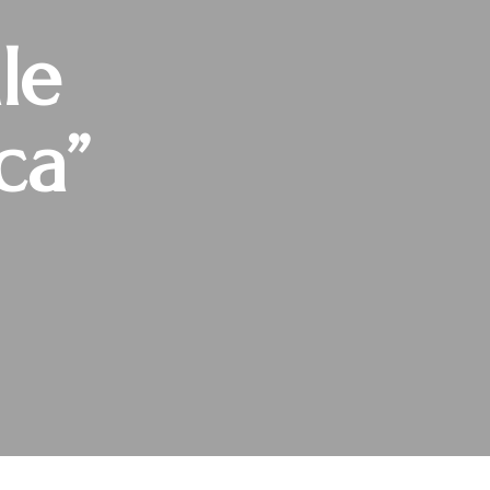
le
ca”