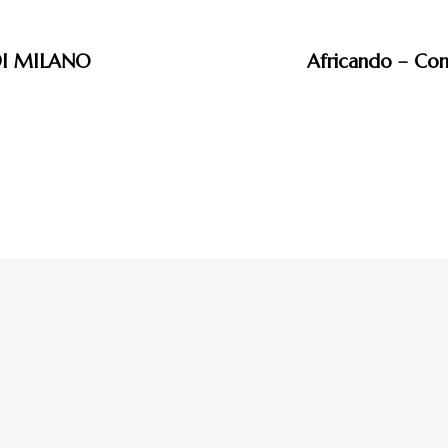
DI MILANO
Africando – Conc
17 anni fa
Eventi - 2008