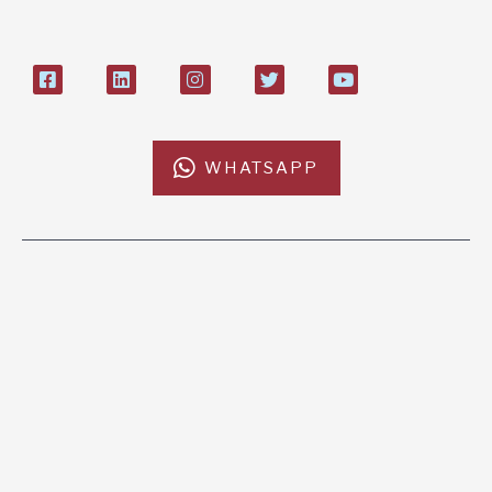
WHATSAPP
L'AFRICACHIAMA
SOSTIENICI
Mission
Donazione
Kenya
5x1000
Tanzania
Lasciti Testamentari