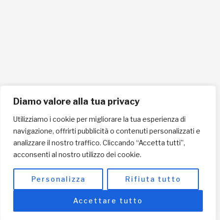
Cellulare 335258290
ISCRIVITI ALLA NEWSLETTER PER RESTARE SEMPRE AGGIORNATO
ISCRIVITI ORA
Diamo valore alla tua privacy
Utilizziamo i cookie per migliorare la tua esperienza di
navigazione, offrirti pubblicità o contenuti personalizzati e
INFORMAZIONI SULLA PRIVACY
analizzare il nostro traffico. Cliccando “Accetta tutti”,
acconsenti al nostro utilizzo dei cookie.
English / USD
© Copyright 2025 L'Africa Chiama ODV All rights reserved
Personalizza
Rifiuta tutto
-
made by I-IMAGE
Accettare tutto