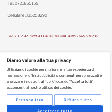
Tel. 0721865159
Cellulare 335258290
ISCRIVITI ALLA NEWSLETTER PER RESTARE SEMPRE AGGIORNATO
ISCRIVITI ORA
Diamo valore alla tua privacy
Utilizziamo i cookie per migliorare la tua esperienza di
navigazione, offrirti pubblicità o contenuti personalizzati e
INFORMAZIONI SULLA PRIVACY
analizzare il nostro traffico. Cliccando “Accetta tutti”,
acconsenti al nostro utilizzo dei cookie.
English / USD
© Copyright 2025 L'Africa Chiama ODV All rights reserved
Personalizza
Rifiuta tutto
-
made by I-IMAGE
Accettare tutto