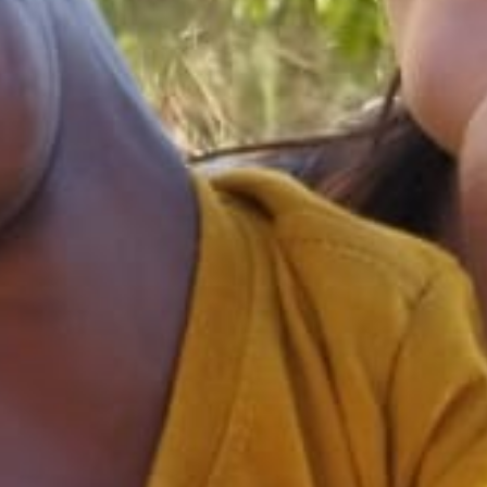
ATO IN
CA