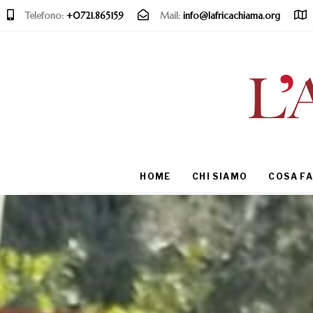
Telefono:
+0721.865159
Mail:
info@lafricachiama.org
Type and hit enter
HOME
CHI SIAMO
COSA F