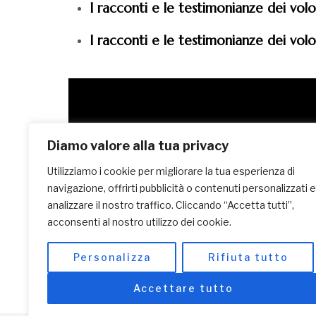
I racconti e le testimonianze dei vol
I racconti e le testimonianze dei vol
Diamo valore alla tua privacy
Utilizziamo i cookie per migliorare la tua esperienza di
navigazione, offrirti pubblicità o contenuti personalizzati e
analizzare il nostro traffico. Cliccando “Accetta tutti”,
Chiunque fosse interessato/a a partecipa
acconsenti al nostro utilizzo dei cookie.
scrivendo a
volontariato@lafricachiama.
Personalizza
Rifiuta tutto
L’AFRICA CHIAMA ONLUS ONG
– email.
volont
Accettare tutto