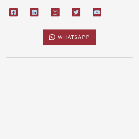
WHATSAPP
L'AFRICACHIAMA
SOSTIENICI
Mission
Donazione
Kenya
5x1000
Tanzania
Lasciti Testamentari
Zambia
Sostegno a Distanza