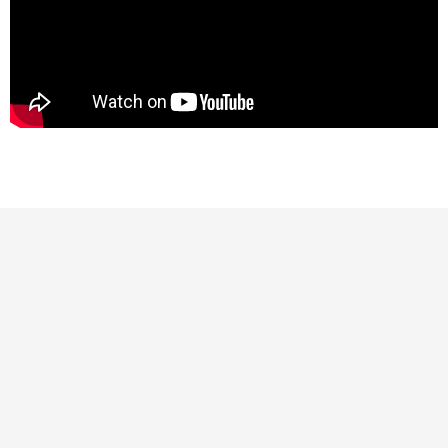
La tua donazione è
preziosa
Dona Ora