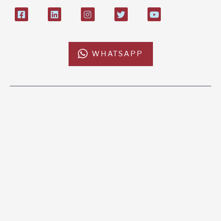
WHATSAPP
L'AFRICACHIAMA
SOSTIENICI
Mission
Donazione
Kenya
5x1000
Tanzania
Lasciti Testamentari
Zambia
Sostegno a Distanza