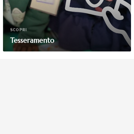
SCOPRI
Tesseramento
La tua donazione è
preziosa
Dona Ora