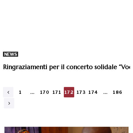
NEWS
Ringraziamenti per il concerto solidale “Voc
1
…
170
171
172
173
174
…
186