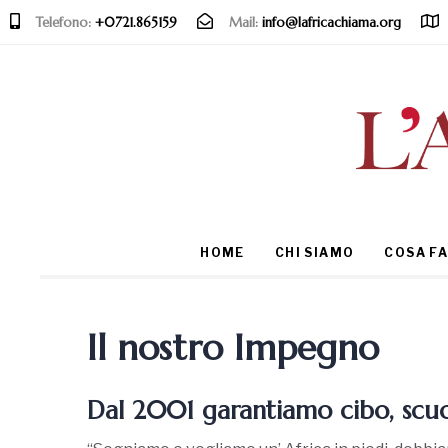
Telefono:
+0721.865159
Mail:
info@lafricachiama.org
Type and hit enter
HOME
CHI SIAMO
COSA F
Il nostro Impegno
Dal 2001 garantiamo cibo, scu