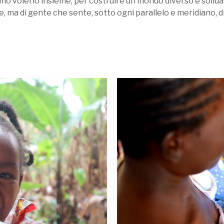
amo volerlo insieme, per costruire un mondo diverso e soli
e, ma di gente che sente, sotto ogni parallelo e meridiano, di