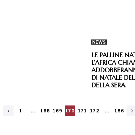
NEWS
LE PALLINE NA
L’AFRICA CHI
ADDOBBERANN
DI NATALE DEL
DELLA SERA.
1
…
168
169
170
171
172
…
186