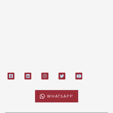
Dona online con carta di credito,
paypal, bonifico
Bonifico bancario:
L'Africa Chiama ODV
IT84P085 1924303000000026897
Bollettino postale sul conto n°
27408053
WHATSAPP