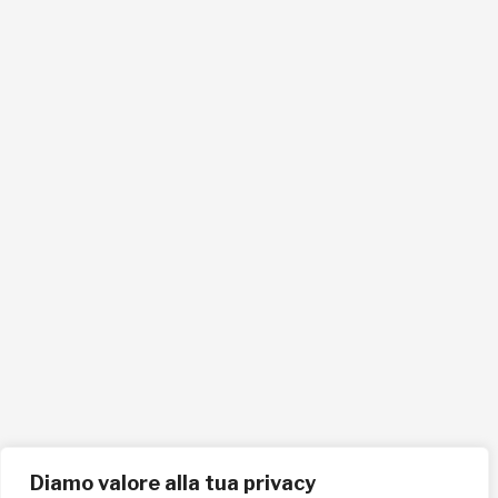
Via del Torrente 3, 61032 Fano (PU)
C.F. 90021270419
info@lafricachiama.org
info@pec.lafricachiama.org
Tel. 0721865159
Cellulare 335258290
ISCRIVITI ALLA NEWSLETTER PER RESTARE SEMPRE AGGIORNATO
ISCRIVITI ORA
Diamo valore alla tua privacy