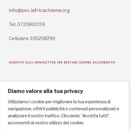
info@pec.lafricachiama.org
Tel. 0721865159
Cellulare 335258290
ISCRIVITI ALLA NEWSLETTER PER RESTARE SEMPRE AGGIORNATO
ISCRIVITI ORA
Diamo valore alla tua privacy
Utilizziamo i cookie per migliorare la tua esperienza di
navigazione, offrirti pubblicità o contenuti personalizzati e
INFORMAZIONI SULLA PRIVACY
analizzare il nostro traffico. Cliccando “Accetta tutti”,
acconsenti al nostro utilizzo dei cookie.
English / USD