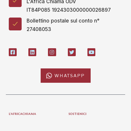
L'Africa Chiama ODV
IT84P085 1924303000000026897
Bollettino postale sul conto n°
27408053
WHATSAPP
L'AFRICACHIAMA
SOSTIENICI