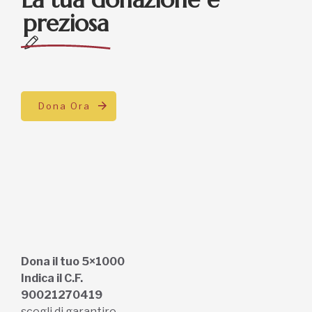
preziosa
Dona Ora
Dona il tuo 5×1000
Indica il C.F.
90021270419
scegli di garantire