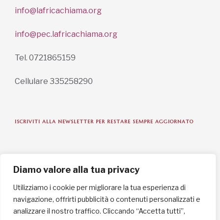
info@lafricachiama.org
info@pec.lafricachiama.org
Tel. 0721865159
Cellulare 335258290
ISCRIVITI ALLA NEWSLETTER PER RESTARE SEMPRE AGGIORNATO
ISCRIVITI ORA
Diamo valore alla tua privacy
Utilizziamo i cookie per migliorare la tua esperienza di
navigazione, offrirti pubblicità o contenuti personalizzati e
INFORMAZIONI SULLA PRIVACY
analizzare il nostro traffico. Cliccando “Accetta tutti”,