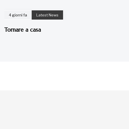
4 giorni fa
Latest News
Tornare a casa
La tua donazione è
preziosa