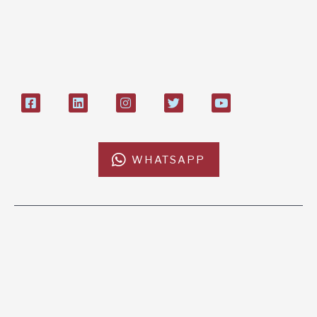
IT84P085 1924303000000026897
Bollettino postale sul conto n°
27408053
WHATSAPP
L'AFRICACHIAMA
SOSTIENICI
Mission
Donazione