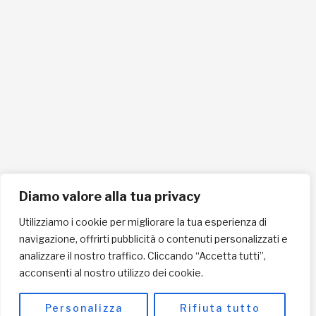
info@pec.lafricachiama.org
Tel. 0721865159
Cellulare 335258290
ISCRIVITI ALLA NEWSLETTER PER RESTARE SEMPRE AGGIORNATO
ISCRIVITI ORA
Diamo valore alla tua privacy
Utilizziamo i cookie per migliorare la tua esperienza di
navigazione, offrirti pubblicità o contenuti personalizzati e
INFORMAZIONI SULLA PRIVACY
analizzare il nostro traffico. Cliccando “Accetta tutti”,
acconsenti al nostro utilizzo dei cookie.
English / USD
© Copyright 2025 L'Africa Chiama ODV All rights reserved
Personalizza
Rifiuta tutto