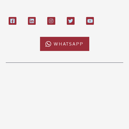
WHATSAPP
L'AFRICACHIAMA
SOSTIENICI
Mission
Donazione
Kenya
5x1000
Tanzania
Lasciti Testamentari