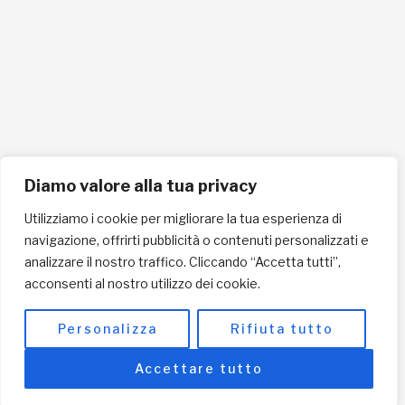
Cellulare 335258290
ISCRIVITI ALLA NEWSLETTER PER RESTARE SEMPRE AGGIORNATO
ISCRIVITI ORA
Diamo valore alla tua privacy
Utilizziamo i cookie per migliorare la tua esperienza di
navigazione, offrirti pubblicità o contenuti personalizzati e
INFORMAZIONI SULLA PRIVACY
analizzare il nostro traffico. Cliccando “Accetta tutti”,
acconsenti al nostro utilizzo dei cookie.
English / USD
© Copyright 2025 L'Africa Chiama ODV All rights reserved
Personalizza
Rifiuta tutto
-
made by I-IMAGE
Accettare tutto