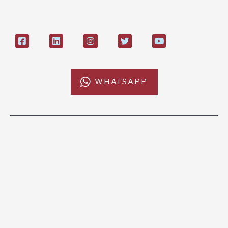
27408053
WHATSAPP
L'AFRICACHIAMA
SOSTIENICI
Mission
Donazione
Kenya
5x1000
Tanzania
Lasciti Testamentari