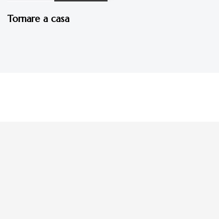
Tornare a casa
La tua donazione è
preziosa