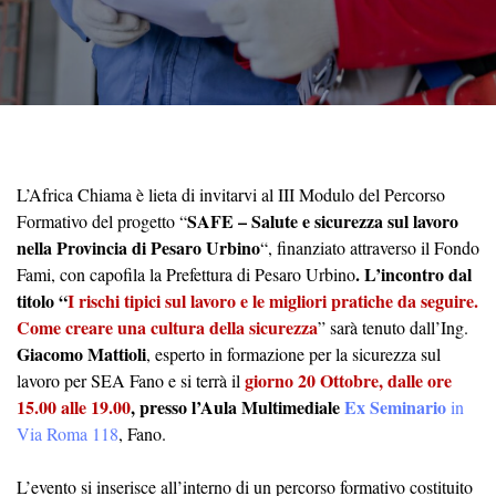
L’Africa Chiama è lieta di invitarvi al III Modulo del Percorso
SAFE – Salute e sicurezza sul lavoro
Formativo del progetto “
nella Provincia di Pesaro Urbino
“, finanziato attraverso il Fondo
. L’incontro dal
Fami, con capofila la Prefettura di Pesaro Urbino
titolo “
I
rischi tipici sul lavoro e le migliori pratiche da seguire.
Come creare una cultura della sicurezza
” sarà tenuto dall’Ing.
Giacomo Mattioli
, esperto in formazione per la sicurezza sul
giorno 20 Ottobre, dalle ore
lavoro per SEA Fano e si terrà il
15.00 alle 19.00
, presso l’Aula Multimediale
Ex Seminario
in
Via Roma 118
, Fano.
L’evento si inserisce all’interno di un percorso formativo costituito