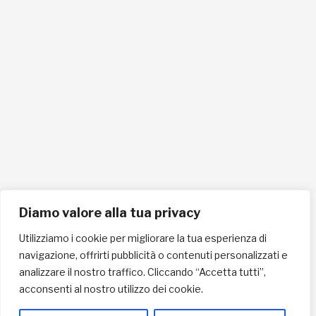
info@pec.lafricachiama.org
Tel. 0721865159
Cellulare 335258290
ISCRIVITI ALLA NEWSLETTER PER RESTARE SEMPRE AGGIORNATO
ISCRIVITI ORA
Diamo valore alla tua privacy
Utilizziamo i cookie per migliorare la tua esperienza di
navigazione, offrirti pubblicità o contenuti personalizzati e
INFORMAZIONI SULLA PRIVACY
analizzare il nostro traffico. Cliccando “Accetta tutti”,
acconsenti al nostro utilizzo dei cookie.
English / USD