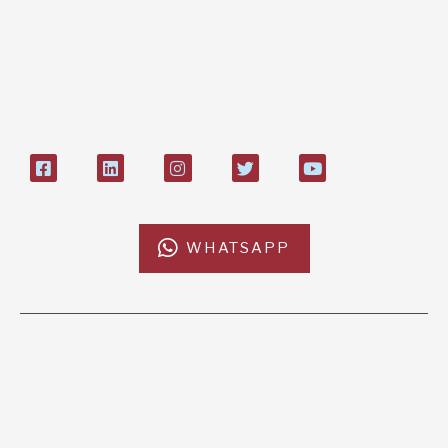
IT84P085 1924303000000026897
Bollettino postale sul conto n°
27408053
WHATSAPP
L'AFRICACHIAMA
SOSTIENICI